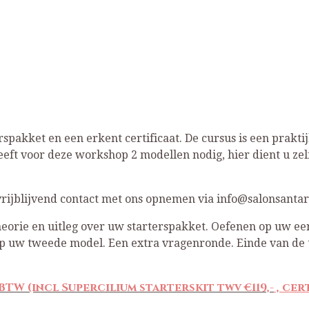
pakket en een erkent certificaat. De cursus is een praktij
 heeft voor deze workshop 2 modellen nodig, hier dient u z
d vrijblijvend contact met ons opnemen via info@salonsantari
heorie en uitleg over uw starterspakket. Oefenen op uw ee
p uw tweede model. Een extra vragenronde. Einde van de 
% BTW
(incl Supercilium starterskit twv
€119,-
, cer