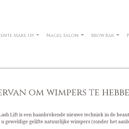
nente Make Up
Nagel Salon
Brow Bar
rvan om wimpers te hebbe
ash Lift is een baanbrekende nieuwe techniek in de beau
t u geweldige gelifte natuurlijke wimpers (zonder het aa