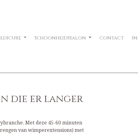
Pedicure
Schoonheidssalon
Contact
I
n die er langer
tybranche. Met deze 45-60 minuten
nbrengen van wimperextensions) met