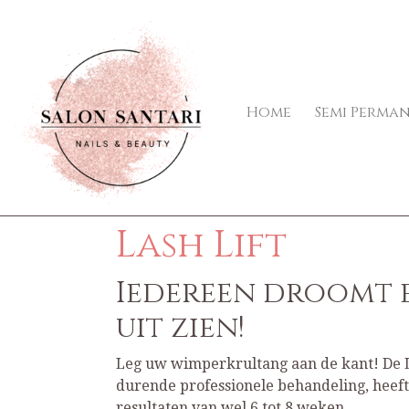
Home
Semi Perma
Lash Lift
Iedereen droomt e
uit zien!
Leg uw wimperkrultang aan de kant! De L
durende professionele behandeling, heef
resultaten van wel 6 tot 8 weken.