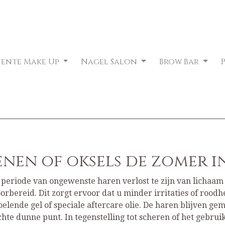
nente Make Up
Nagel Salon
Brow Bar
enen of oksels de zomer in
eriode van ongewenste haren verlost te zijn van lichaam 
rbereid. Dit zorgt ervoor dat u minder irritaties of roodh
ende gel of speciale aftercare olie. De haren blijven ge
hte dunne punt. In tegenstelling tot scheren of het gebru