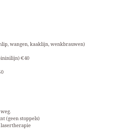
enlip, wangen, kaaklijn, wenkbrauwen)
ninilijn) €40
50
 weg.
t (geen stoppels)
 lasertherapie